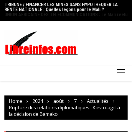
RENTE NATIONALE : Quelles leçons pour le Mali ?
Skip
FO
UNION AFRICAINE DES TÉLÉCOMMUNICATIONS : Le Mali réélu
to
ni
au Conseil d’administration de l’UAT
content
op
Home
2024
août
7
Actualités
Rupture des relations diplomatiques : Kiev réagit à
la décision de Bamako