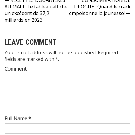
Navigation
RECETTES DOUANIERES
CONSOMMATION DE
AU MALI : Le tableau affiche
DROGUE : Quand le crack
de
un excédent de 37,2
empoisonne la jeunesse!
l’article
milliards en 2023
LEAVE COMMENT
Your email address will not be published. Required
fields are marked with *.
Comment
Full Name *