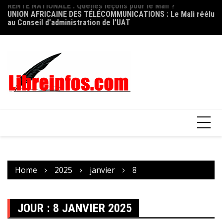
Skip
UNION AFRICAINE DES TÉLÉCOMMUNICATIONS : Le Mali réélu
FO
to
au Conseil d’administration de l’UAT
ni
content
op
Home
2025
janvier
8
JOUR :
8 JANVIER 2025