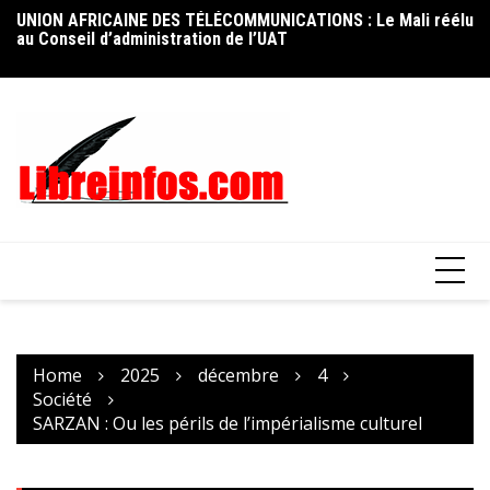
Skip
UNION AFRICAINE DES TÉLÉCOMMUNICATIONS : Le Mali réélu
FO
to
au Conseil d’administration de l’UAT
ni
content
op
Home
2025
décembre
4
Société
SARZAN : Ou les périls de l’impérialisme culturel