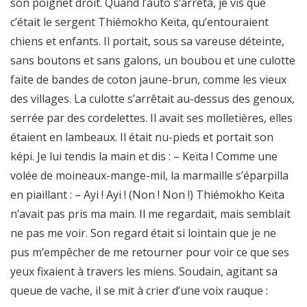
son poignet droit. Quand l’auto s’arrêta, je vis que
c’était le sergent Thiémokho Keïta, qu’entouraient
chiens et enfants. Il portait, sous sa vareuse déteinte,
sans boutons et sans galons, un boubou et une culotte
faite de bandes de coton jaune-brun, comme les vieux
des villages. La culotte s’arrêtait au-dessus des genoux,
serrée par des cordelettes. Il avait ses molletières, elles
étaient en lambeaux. Il était nu-pieds et portait son
képi. Je lui tendis la main et dis : – Keïta ! Comme une
volée de moineaux-mange-mil, la marmaille s’éparpilla
en piaillant : – Ayi ! Ayi ! (Non ! Non !) Thiémokho Keïta
n’avait pas pris ma main. Il me regardait, mais semblait
ne pas me voir. Son regard était si lointain que je ne
pus m’empêcher de me retourner pour voir ce que ses
yeux fixaient à travers les miens. Soudain, agitant sa
queue de vache, il se mit à crier d’une voix rauque :