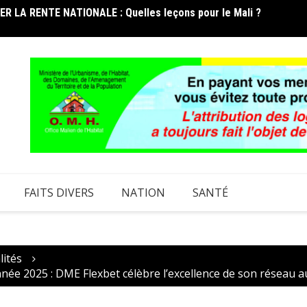
 LA RENTE NATIONALE : Quelles leçons pour le Mali ?
FORUM 
li réélu au Conseil d’administration de l’UAT
et les
FAITS DIVERS
NATION
SANTÉ
lités
née 2025 : DME Flexbet célèbre l’excellence de son réseau 