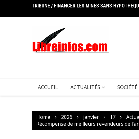
TRIBUNE / FINANCER LES MINES SANS HYPOTHÉQUER
Skip
UNION AFRICAINE DES TÉLÉCOMMUNICATIONS : Le Ma
to
content
ACCUEIL
ACTUALITÉS
SOCIÉTÉ
Home
2026
janvier
17
Actua
Récompense de meilleurs revendeurs de l’an