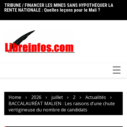
RENTE NATIONALE : Quelles leçons pour le Mali ?
Skip
FO
UNION AFRICAINE DES TÉLÉCOMMUNICATIONS : Le Mali réélu
to
ni
au Conseil d’administration de l’UAT
content
op
Home
2026
juillet
2
Actualités
BACCALAURÉAT MALIEN : Les raisons d’une chute
vertigineuse du nombre de candidats