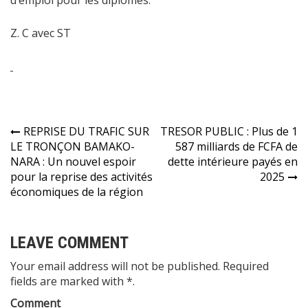
d’emploi pour les diplômés.
Z. C avec ST
Navigation
REPRISE DU TRAFIC SUR
TRESOR PUBLIC : Plus de 1
LE TRONÇON BAMAKO-
587 milliards de FCFA de
de
NARA : Un nouvel espoir
dette intérieure payés en
l’article
pour la reprise des activités
2025
économiques de la région
LEAVE COMMENT
Your email address will not be published. Required
fields are marked with *.
Comment