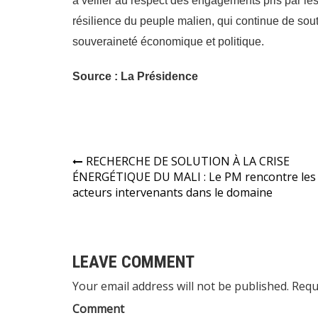
à veiller au respect des engagements pris par le
résilience du peuple malien, qui continue de soute
souveraineté économique et politique.
Source : La Présidence
Navigation
RECHERCHE DE SOLUTION À LA CRISE
ÉNERGÉTIQUE DU MALI : Le PM rencontre les
de
acteurs intervenants dans le domaine
l’article
LEAVE COMMENT
Your email address will not be published. Requ
Comment