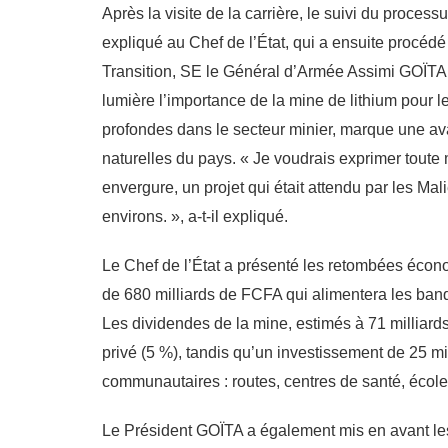
Après la visite de la carrière, le suivi du process
expliqué au Chef de l’État, qui a ensuite procéd
Transition, SE le Général d’Armée Assimi GOÏTA a
lumière l’importance de la mine de lithium pour le 
profondes dans le secteur minier, marque une ava
naturelles du pays. « Je voudrais exprimer toute 
envergure, un projet qui était attendu par les Ma
environs. », a-t-il expliqué.
Le Chef de l’État a présenté les retombées écono
de 680 milliards de FCFA qui alimentera les ban
Les dividendes de la mine, estimés à 71 milliards
privé (5 %), tandis qu’un investissement de 25 m
communautaires : routes, centres de santé, écoles
Le Président GOÏTA a également mis en avant les