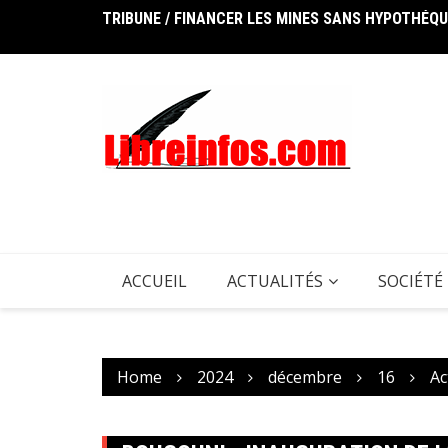
TRIBUNE / FINANCER LES MINES SANS HYPOTHÉQUER
Skip
UNION AFRICAINE DES TÉLÉCOMMUNICATIONS : Le Ma
to
content
ACCUEIL
ACTUALITÉS
SOCIÉTÉ
Home
2024
décembre
16
Ac