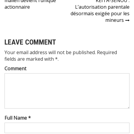
l’article
malien devient l’unique
KEITA-SENOU :
actionnaire
L’autorisation parentale
désormais exigée pour les
mineurs
LEAVE COMMENT
Your email address will not be published. Required
fields are marked with *.
Comment
Full Name *