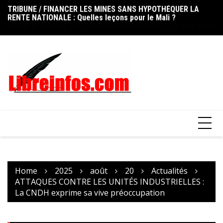
RENTE NATIONALE : Quelles leçons pour le Mali ?
Skip
FO
UNION AFRICAINE DES TÉLÉCOMMUNICATIONS : Le Mali réélu
to
ni
au Conseil d’administration de l’UAT
content
op
Home
2025
août
20
Actualités
ATTAQUES CONTRE LES UNITÉS INDUSTRIELLES :
La CNDH exprime sa vive préoccupation