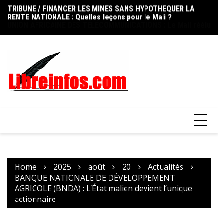
RENTE NATIONALE : Quelles leçons pour le Mali ?
Skip
FO
UNION AFRICAINE DES TÉLÉCOMMUNICATIONS : Le Mali réélu
to
ni
au Conseil d’administration de l’UAT
content
op
Home
2025
août
20
Actualités
BANQUE NATIONALE DE DÉVELOPPEMENT
AGRICOLE (BNDA) : L’État malien devient l’unique
actionnaire