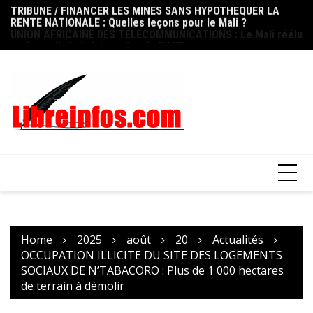
Skip
UNION AFRICAINE DES TÉLÉCOMMUNICATIONS : Le Mali réélu
FO
to
au Conseil d’administration de l’UAT
ni
content
op
Home
2025
août
20
Actualités
OCCUPATION ILLICITE DU SITE DES LOGEMENTS
SOCIAUX DE N’TABACORO : Plus de 1 000 hectares
de terrain à démolir