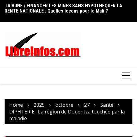
RENTE NATIONALE : Quelles leçons pour le Mali ?
Skip
FO
UNION AFRICAINE DES TÉLÉCOMMUNICATIONS : Le Mali réélu
to
ni
au Conseil d’administration de l’UAT
content
op
Home
2025
octobre
27
Santé
DIPHTERIE : La région de Douentza touchée par la
maladie