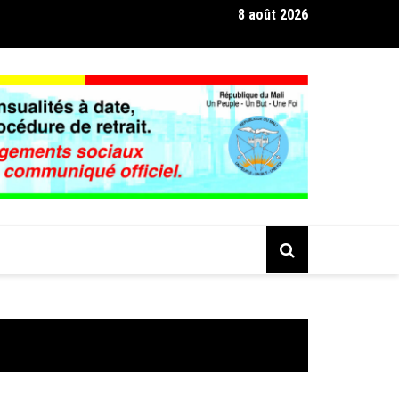
8 août 2026
D’AFFAIRES MALI – MAROC : Un dialogue de haut niveau sur le ca
 opportunités d’exportation