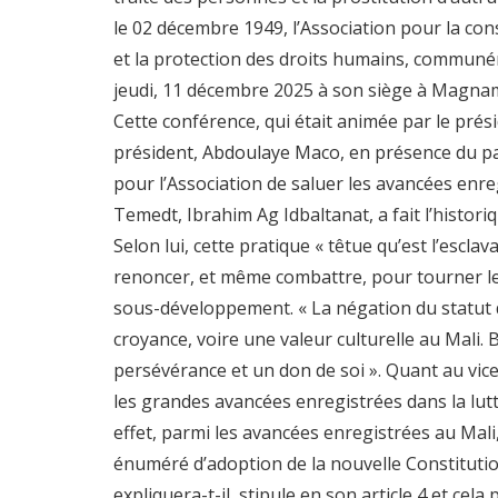
le 02 décembre 1949, l’Association pour la con
et la protection des droits humains, commun
jeudi, 11 décembre 2025 à son siège à Mag
Cette conférence, qui était animée par le prés
président, Abdoulaye Maco, en présence du par
pour l’Association de saluer les avancées enreg
Temedt, Ibrahim Ag Idbaltanat, a fait l’histor
Selon lui, cette pratique « têtue qu’est l’esc
renoncer, et même combattre, pour tourner le d
sous-développement. « La négation du statut
croyance, voire une valeur culturelle au Mali. 
persévérance et un don de soi ». Quant au vice-
les grandes avancées enregistrées dans la lutte
effet, parmi les avancées enregistrées au Mal
énuméré d’adoption de la nouvelle Constitution
expliquera-t-il, stipule en son article 4 et cel