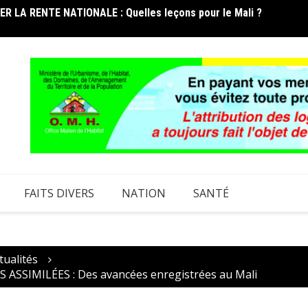
 LA RENTE NATIONALE : Quelles leçons pour le Mali ?
FORUM 
li réélu au Conseil d’administration de l’UAT
et les
FAITS DIVERS
NATION
SANTÉ
tualités
SSIMILÉES : Des avancées enregistrées au Mali