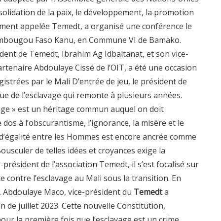
solidation de la paix, le développement, la promotion
ément appelée Temedt, a organisé une conférence le
nambougou Faso Kanu, en Commune VI de Bamako.
ident de Temedt, Ibrahim Ag Idbaltanat, et son vice-
tenaire Abdoulaye Cissé de l’OIT, a été une occasion
istrées par le Mali D’entrée de jeu, le président de
ique de l’esclavage qui remonte à plusieurs années.
lavage » est un héritage commun auquel on doit
os à l’obscurantisme, l’ignorance, la misère et le
 d’égalité entre les Hommes est encore ancrée comme
Bousculer de telles idées et croyances exige la
président de l’association Temedt, il s’est focalisé sur
 contre l’esclavage au Mali sous la transition. En
i, Abdoulaye Maco, vice-président du
Temedt
a
 de juillet 2023. Cette nouvelle Constitution,
a pour la première fois que l’esclavage est un crime